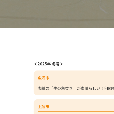
＜2025年 冬号＞
魚沼市
表紙の「牛の角突き」が素晴らしい！何回
上越市